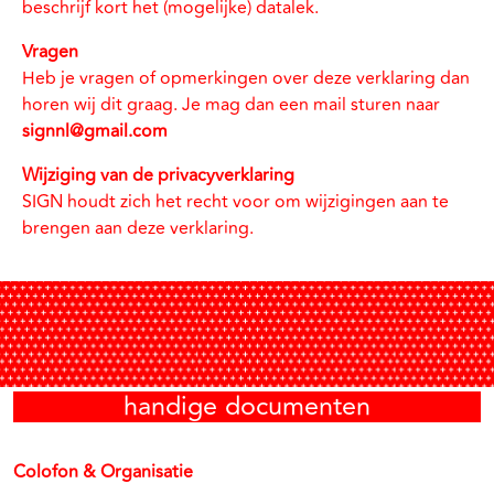
beschrijf kort het (mogelijke) datalek.
Vragen
Heb je vragen of opmerkingen over deze verklaring dan
horen wij dit graag. Je mag dan een mail sturen naar
signnl@gmail.com
Wijziging van de privacyverklaring
SIGN houdt zich het recht voor om wijzigingen aan te
brengen aan deze verklaring.
handige documenten
Colofon & Organisatie