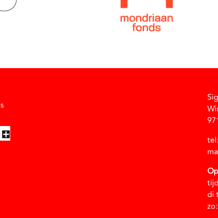
Si
Facebook
Instagram
Vimeo
Soundcloud
es
Wi
97
te
ma
Op
tij
di 
zo: