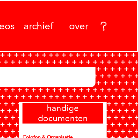
deos
archief
over
handige
documenten
Colofon & Organisatie