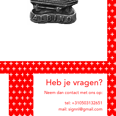
Heb je vragen?
Neem dan contact met ons op:
tel: +310503132651
mail: signnl@gmail.com