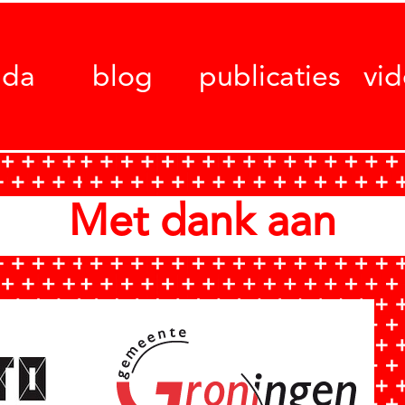
nda
blog
publicaties
vi
Met dank aan