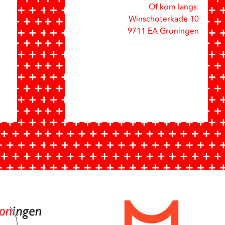
Of kom langs:
Winschoterkade 10
9711 EA Groningen