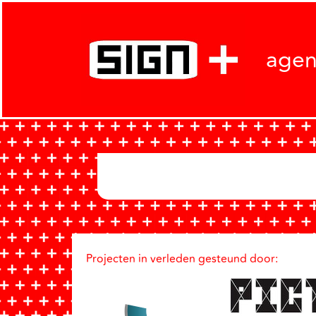
age
Projecten in verleden gesteund door: