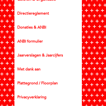
Directiereglement
Donaties & ANBI
ANBI formulier
Jaarverslagen & Jaarcijfers
Met dank aan
Plattegrond / Floorplan
Privacyverklaring