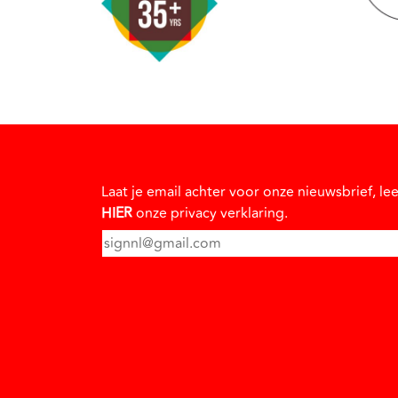
Laat je email achter voor onze nieuwsbrief, le
HIER
onze privacy verklaring.