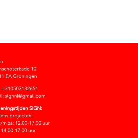
gn
nschoterkade 10
11 EA Groningen
l: +310503132651
il: signnl@gmail.com
eningstijden SIGN:
dens projecten:
t/m za: 12.00-17.00 uur
 14.00-17.00 uur