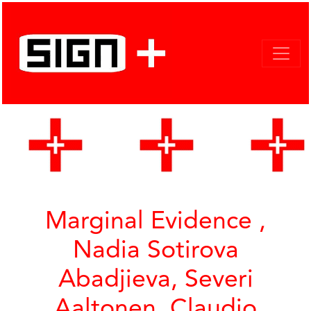
Marginal Evidence ,
Nadia Sotirova
Abadjieva, Severi
Aaltonen, Claudio