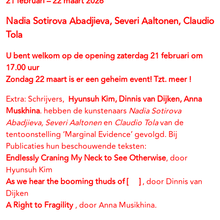
21 februari – 22 maart 2026
Nadia Sotirova Abadjieva, Severi Aaltonen, Claudio
Tola
U bent welkom op de opening zaterdag 21 februari om
17.00 uur
Zondag 22 maart is er een geheim event! Tzt. meer !
Extra: Schrijvers,
Hyunsuh Kim, Dinnis van Dijken, Anna
Muskhina
. hebben de kunstenaars
Nadia Sotirova
Abadjieva, Severi Aaltonen
en
Claudio Tola
van de
tentoonstelling ‘Marginal Evidence’ gevolgd. Bij
Publicaties hun beschouwende teksten:
Endlessly Craning My Neck to See Otherwise
,
door
Hyunsuh Kim
As we hear the booming thuds of [ ]
,
door
Dinnis van
Dijken
A Right to Fragility
,
door
Anna Musikhina.