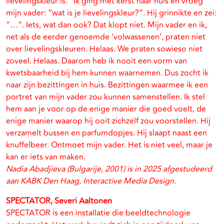
lievelingskleur is.” Ik ging met kerst naar huis en vroeg
mijn vader: “wat is je lievelingskleur?”. Hij grinnikte en zei:
“…”. Iets, wat dan ook? Dat klopt niet. Mijn vader en ik,
net als de eerder genoemde ‘volwassenen’, praten niet
over lievelingskleuren. Helaas. We praten sowieso niet
zoveel. Helaas. Daarom heb ik nooit een vorm van
kwetsbaarheid bij hem kunnen waarnemen. Dus zocht ik
naar zijn bezittingen in huis. Bezittingen waarmee ik een
portret van mijn vader zou kunnen samenstellen. Ik stel
hem aan je voor op de enige manier die goed voelt, de
enige manier waarop hij ooit zichzelf zou voorstellen. Hij
verzamelt bussen en parfumdopjes. Hij slaapt naast een
knuffelbeer. Ontmoet mijn vader. Het is niet veel, maar je
kan er iets van maken.
Nadia Abadjieva (Bulgarije, 2001) is in 2025 afgestudeerd
aan KABK Den Haag, Interactive Media Design.
SPECTATOR, Severi Aaltonen
SPECTATOR is een installatie die beeldtechnologie