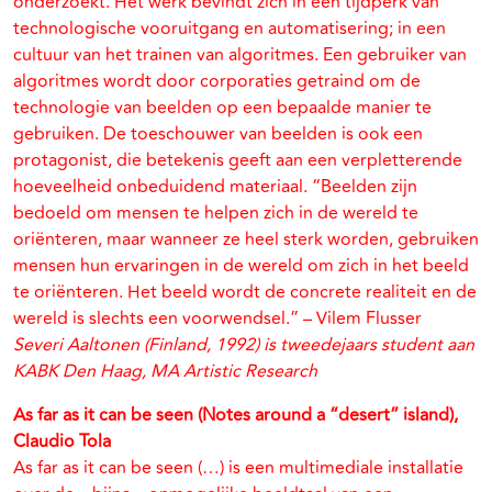
onderzoekt. Het werk bevindt zich in een tijdperk van
technologische vooruitgang en automatisering; in een
cultuur van het trainen van algoritmes. Een gebruiker van
algoritmes wordt door corporaties getraind om de
technologie van beelden op een bepaalde manier te
gebruiken. De toeschouwer van beelden is ook een
protagonist, die betekenis geeft aan een verpletterende
hoeveelheid onbeduidend materiaal. “Beelden zijn
bedoeld om mensen te helpen zich in de wereld te
oriënteren, maar wanneer ze heel sterk worden, gebruiken
mensen hun ervaringen in de wereld om zich in het beeld
te oriënteren. Het beeld wordt de concrete realiteit en de
wereld is slechts een voorwendsel.” – Vilem Flusser
Severi Aaltonen (Finland, 1992) is tweedejaars student aan
KABK Den Haag, MA Artistic Research
As far as it can be seen (Notes around a “desert” island),
Claudio Tola
As far as it can be seen (…) is een multimediale installatie