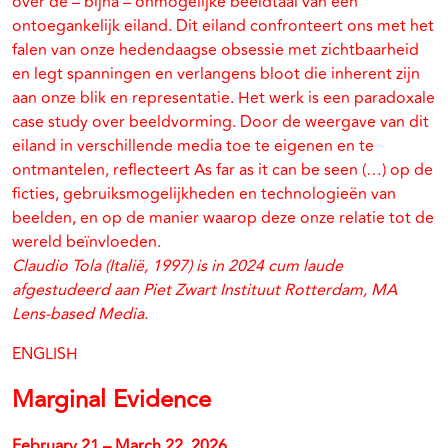
over de – bijna – onmogelijke beeldtaal van een
ontoegankelijk eiland. Dit eiland confronteert ons met het
falen van onze hedendaagse obsessie met zichtbaarheid
en legt spanningen en verlangens bloot die inherent zijn
aan onze blik en representatie. Het werk is een paradoxale
case study over beeldvorming. Door de weergave van dit
eiland in verschillende media toe te eigenen en te
ontmantelen, reflecteert As far as it can be seen (…) op de
ficties, gebruiksmogelijkheden en technologieën van
beelden, en op de manier waarop deze onze relatie tot de
wereld beïnvloeden.
Claudio Tola (Italië, 1997) is in 2024 cum laude
afgestudeerd aan Piet Zwart Instituut Rotterdam, MA
Lens-based Media.
ENGLISH
Marginal Evidence
February 21 – March 22, 2026