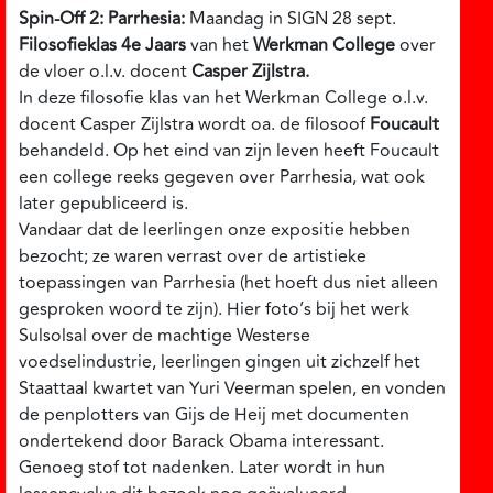
Spin-Off 2: Parrhesia:
Maandag in SIGN 28 sept.
Filosofieklas 4e Jaars
van het
Werkman College
over
de vloer o.l.v. docent
Casper Zijlstra.
In deze filosofie klas van het Werkman College o.l.v.
docent Casper Zijlstra wordt oa. de filosoof
Foucault
behandeld. Op het eind van zijn leven heeft Foucault
een college reeks gegeven over Parrhesia, wat ook
later gepubliceerd is.
Vandaar dat de leerlingen onze expositie hebben
bezocht; ze waren verrast over de artistieke
toepassingen van Parrhesia (het hoeft dus niet alleen
gesproken woord te zijn). Hier foto’s bij het werk
Sulsolsal over de machtige Westerse
voedselindustrie, leerlingen gingen uit zichzelf het
Staattaal kwartet van Yuri Veerman spelen, en vonden
de penplotters van Gijs de Heij met documenten
ondertekend door Barack Obama interessant.
Genoeg stof tot nadenken. Later wordt in hun