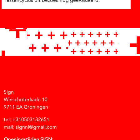
lessencyclus dit bezoek nog geëvalueerd.
Facebook
Instagram
Vimeo
Soundcloud
Sign
Winschoterkade 10
9711 EA Groningen
tel: +310503132651
mail: signnl@gmail.com
Openingstijden SIGN: