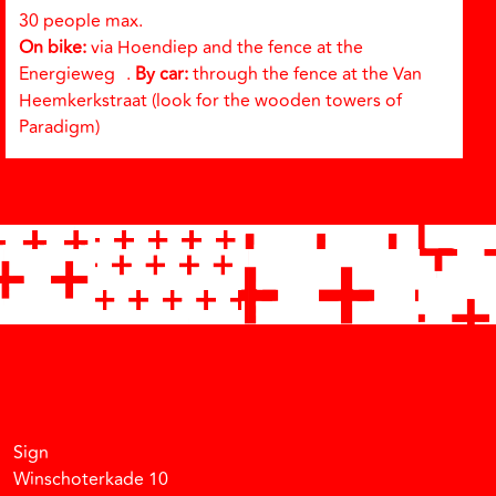
30 people max.
On bike:
via Hoendiep and the fence at the
Energieweg .
By car:
through the fence at the Van
Heemkerkstraat (look for the wooden towers of
Paradigm)
Facebook
Instagram
Vimeo
Soundcloud
Sign
Winschoterkade 10