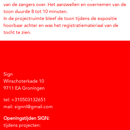
van de zangers over. Het aanzwellen en overnemen van de
toon duurde 8 tot 10 minuten.
In de projectruimte bleef de toon tijdens de expositie
hoorbaar achter en was het registratiemateriaal van de
tocht te zien.
Facebook
Instagram
Vimeo
Soundcloud
Sign
Winschoterkade 10
9711 EA Groningen
tel: +310503132651
mail: signnl@gmail.com
Openingstijden SIGN:
tijdens projecten: