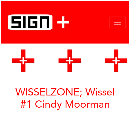
WISSELZONE; Wissel
#1 Cindy Moorman