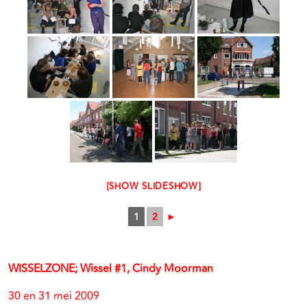
[SHOW SLIDESHOW]
1
2
►
WISSELZONE; Wissel #1, Cindy Moorman
30 en 31 mei 2009