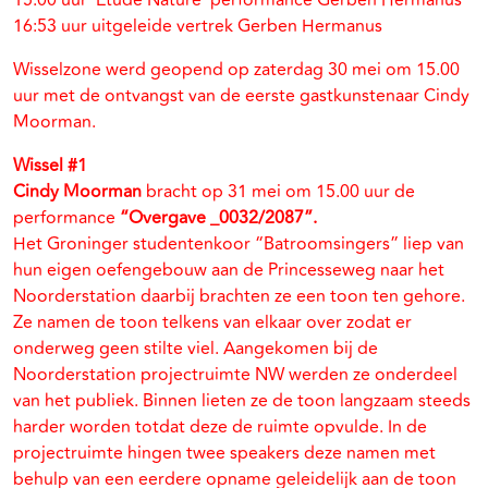
15:00 uur ‘Etude Nature’ performance Gerben Hermanus
16:53 uur uitgeleide vertrek Gerben Hermanus
Wisselzone werd geopend op zaterdag 30 mei om 15.00
uur met de ontvangst van de eerste gastkunstenaar Cindy
Moorman.
Wissel #1
Cindy Moorman
bracht op 31 mei om 15.00 uur de
performance
“Overgave _0032/2087”.
Het Groninger studentenkoor “Batroomsingers” liep van
hun eigen oefengebouw aan de Princesseweg naar het
Noorderstation daarbij brachten ze een toon ten gehore.
Ze namen de toon telkens van elkaar over zodat er
onderweg geen stilte viel. Aangekomen bij de
Noorderstation projectruimte NW werden ze onderdeel
van het publiek. Binnen lieten ze de toon langzaam steeds
harder worden totdat deze de ruimte opvulde. In de
projectruimte hingen twee speakers deze namen met
behulp van een eerdere opname geleidelijk aan de toon