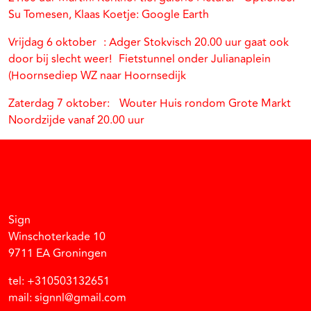
Su Tomesen, Klaas Koetje: Google Earth
Vrijdag 6 oktober : Adger Stokvisch 20.00 uur gaat ook
door bij slecht weer! Fietstunnel onder Julianaplein
(Hoornsediep WZ naar Hoornsedijk
Zaterdag 7 oktober: Wouter Huis rondom Grote Markt
Noordzijde vanaf 20.00 uur
Facebook
Instagram
Vimeo
Soundcloud
Sign
Winschoterkade 10
9711 EA Groningen
tel: +310503132651
mail: signnl@gmail.com