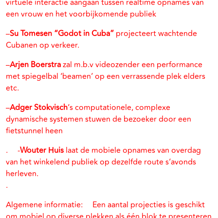
virtuele interactie aangaan tussen realtime opnames van
een vrouw en het voorbijkomende publiek
–
Su Tomesen “Godot in Cuba”
projecteert wachtende
Cubanen op verkeer.
–
Arjen Boerstra
zal m.b.v videozender een performance
met spiegelbal ‘beamen’ op een verrassende plek elders
etc.
–
Adger Stokvisch
‘s computationele, complexe
dynamische systemen stuwen de bezoeker door een
fietstunnel heen
. -
Wouter Huis
laat de mobiele opnames van overdag
van het winkelend publiek op dezelfde route s’avonds
herleven.
.
Algemene informatie: Een aantal projecties is geschikt
om mobiel op diverse plekken als één blok te presenteren