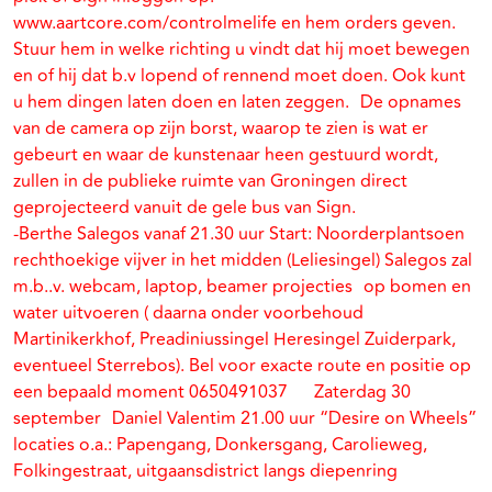
www.aartcore.com/controlmelife en hem orders geven.
Stuur hem in welke richting u vindt dat hij moet bewegen
en of hij dat b.v lopend of rennend moet doen. Ook kunt
u hem dingen laten doen en laten zeggen. De opnames
van de camera op zijn borst, waarop te zien is wat er
gebeurt en waar de kunstenaar heen gestuurd wordt,
zullen in de publieke ruimte van Groningen direct
geprojecteerd vanuit de gele bus van Sign.
-Berthe Salegos vanaf 21.30 uur Start: Noorderplantsoen
rechthoekige vijver in het midden (Leliesingel) Salegos zal
m.b..v. webcam, laptop, beamer projecties op bomen en
water uitvoeren ( daarna onder voorbehoud
Martinikerkhof, Preadiniussingel Heresingel Zuiderpark,
eventueel Sterrebos). Bel voor exacte route en positie op
een bepaald moment 0650491037 Zaterdag 30
september Daniel Valentim 21.00 uur “Desire on Wheels”
locaties o.a.: Papengang, Donkersgang, Carolieweg,
Folkingestraat, uitgaansdistrict langs diepenring