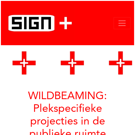
WILDBEAMING:
Plekspecifieke
projecties in de
publieke ruimte