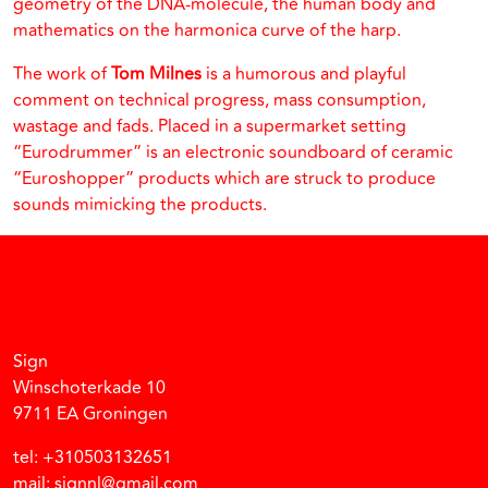
geometry of the DNA-molecule, the human body and
mathematics on the harmonica curve of the harp.
The work of
Tom Milnes
is a humorous and playful
comment on technical progress, mass consumption,
wastage and fads. Placed in a supermarket setting
“Eurodrummer” is an electronic soundboard of ceramic
“Euroshopper” products which are struck to produce
sounds mimicking the products.
Facebook
Instagram
Vimeo
Soundcloud
Sign
Winschoterkade 10
9711 EA Groningen
tel: +310503132651
mail: signnl@gmail.com