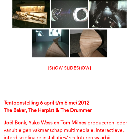
[SHOW SLIDESHOW]
Tentoonstelling 6 april t/m 6 mei 2012
The Baker, The Harpist & The Drummer
Joël Bonk, Yuko Wess en Tom Milnes
produceren ieder
vanuit eigen vakmanschap multimediale, interactieve,
interdisciplinaire installaties/ sculpturen waarbij