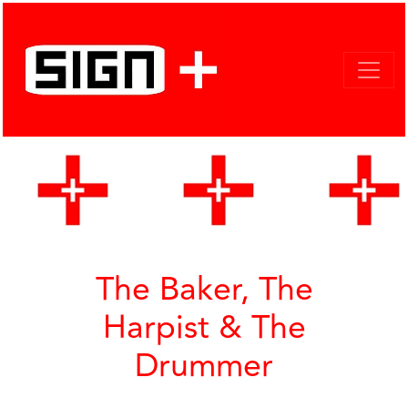
The Baker, The
Harpist & The
Drummer