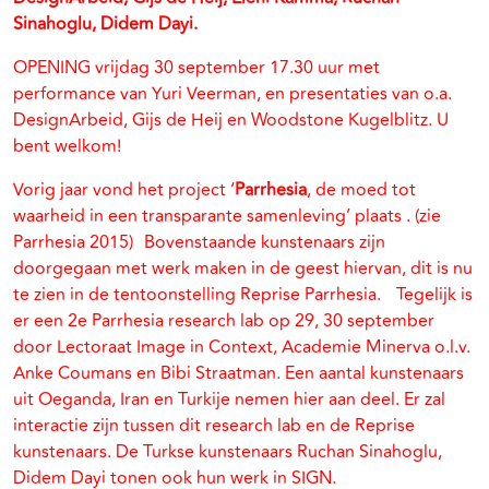
Sinahoglu, Didem Dayi.
OPENING vrijdag 30 september 17.30 uur met
performance van Yuri Veerman, en presentaties van o.a.
DesignArbeid, Gijs de Heij en Woodstone Kugelblitz. U
bent welkom!
Vorig jaar vond het project ‘
Parrhesia
, de moed tot
waarheid in een transparante samenleving’ plaats . (zie
Parrhesia 2015) Bovenstaande kunstenaars zijn
doorgegaan met werk maken in de geest hiervan, dit is nu
te zien in de tentoonstelling Reprise Parrhesia. Tegelijk is
er een 2e Parrhesia research lab op 29, 30 september
door Lectoraat Image in Context, Academie Minerva o.l.v.
Anke Coumans en Bibi Straatman. Een aantal kunstenaars
uit Oeganda, Iran en Turkije nemen hier aan deel. Er zal
interactie zijn tussen dit research lab en de Reprise
kunstenaars. De Turkse kunstenaars Ruchan Sinahoglu,
Didem Dayi tonen ook hun werk in SIGN.