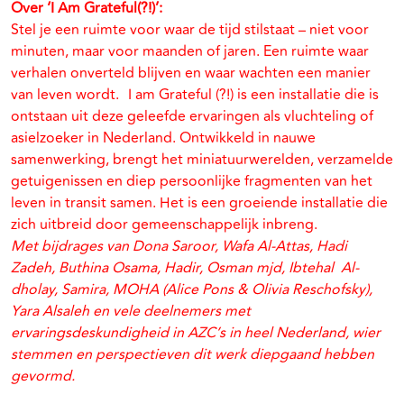
Over ‘I Am Grateful(?!)’:
Stel je een ruimte voor waar de tijd stilstaat – niet voor
minuten, maar voor maanden of jaren. Een ruimte waar
verhalen onverteld blijven en waar wachten een manier
van leven wordt. I am Grateful (?!) is een installatie die is
ontstaan ​​uit deze geleefde ervaringen als vluchteling of
asielzoeker in Nederland. Ontwikkeld in nauwe
samenwerking, brengt het miniatuurwerelden, verzamelde
getuigenissen en diep persoonlijke fragmenten van het
leven in transit samen. Het is een groeiende installatie die
zich uitbreid door gemeenschappelijk inbreng.
Met bijdrages van Dona Saroor, Wafa Al-Attas, Hadi
Zadeh, Buthina Osama, Hadir, Osman mjd, Ibtehal Al-
dholay, Samira, MOHA (Alice Pons & Olivia Reschofsky),
Yara Alsaleh en vele deelnemers met
ervaringsdeskundigheid in AZC’s in heel Nederland, wier
stemmen en perspectieven dit werk diepgaand hebben
gevormd.