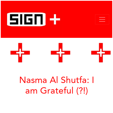
Nasma Al Shutfa: I
am Grateful (?!)