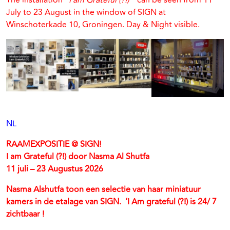
The installation
“I am Grateful (?!)
” can be seen from 11
July to 23 August in the window of SIGN at
Winschoterkade 10, Groningen. Day & Night visible.
NL
RAAMEXPOSITIE @ SIGN!
I am Grateful (?!) door Nasma Al Shutfa
11 juli – 23 Augustus 2026
Nasma Alshutfa toon een selectie van haar miniatuur
kamers in de etalage van SIGN. ‘I Am grateful (?!) is 24/ 7
zichtbaar !