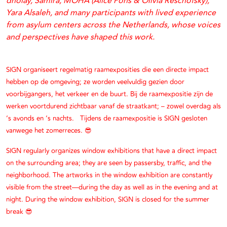
dholay, Samira, MOHA (Alice Pons & Olivia Reschofsky),
Yara Alsaleh, and many participants with lived experience
from asylum centers across the Netherlands, whose voices
and perspectives have shaped this work.
SIGN organiseert regelmatig raamexposities die een directe impact
hebben op de omgeving; ze worden veelvuldig gezien door
voorbijgangers, het verkeer en de buurt. Bij de raamexpositie zijn de
werken voortdurend zichtbaar vanaf de straatkant; – zowel overdag als
‘s avonds en ‘s nachts. Tijdens de raamexpositie is SIGN gesloten
vanwege het zomerreces. 😎
SIGN regularly organizes window exhibitions that have a direct impact
on the surrounding area; they are seen by passersby, traffic, and the
neighborhood. The artworks in the window exhibition are constantly
visible from the street—during the day as well as in the evening and at
night.
During the window exhibition, SIGN is closed for the summer
break 😎