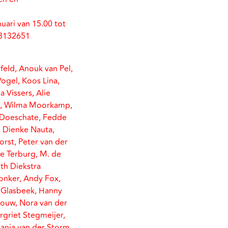
uari van 15.00 tot
-3132651
feld, Anouk van Pel,
ogel, Koos Lina,
 Vissers, Alie
man, Wilma Moorkamp,
n Doeschate, Fedde
, Dienke Nauta,
rst, Peter van der
ee Terburg, M. de
th Diekstra
Jonker, Andy Fox,
n Glasbeek, Hanny
rlouw, Nora van der
rgriet Stegmeijer,
Manja van der Storm,