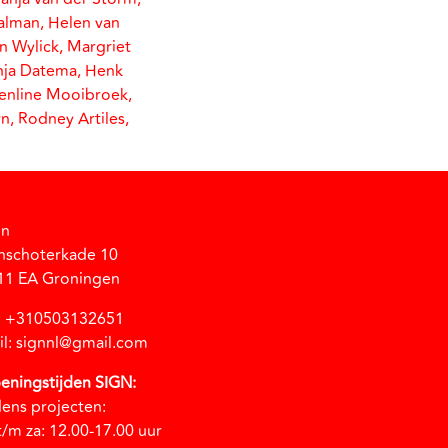
aalman, Helen van
n Wylick, Margriet
Anja Datema, Henk
Evenline Mooibroek,
rn, Rodney Artiles,
gn
nschoterkade 10
11 EA Groningen
l: +310503132651
il: signnl@gmail.com
eningstijden SIGN:
dens projecten:
t/m za: 12.00-17.00 uur