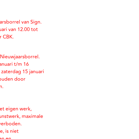
rsborrel van Sign.
ari van 12.00 tot
r CBK.
 Nieuwjaarsborrel.
anuari t/m 16
 zaterdag 15 januari
houden door
n.
et eigen werk,
kunstwerk, maximale
 verboden.
, is niet
en en