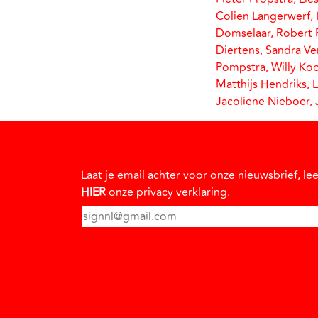
Colien Langerwerf, 
Domselaar, Robert P
Diertens, Sandra Ve
Pompstra, Willy Koo
Matthijs Hendriks, L
Jacoliene Nieboer, 
Laat je email achter voor onze nieuwsbrief, le
HIER
onze privacy verklaring.