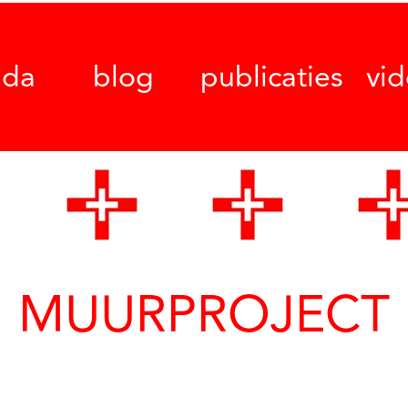
nda
blog
publicaties
vi
MUURPROJECT