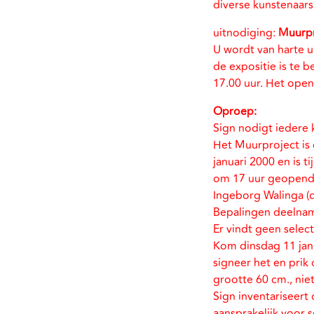
diverse kunstenaars
uitnodiging:
Muurpr
U wordt van harte u
de expositie is te 
17.00 uur. Het ope
Oproep:
Sign nodigt iedere 
Het Muurproject is 
januari 2000 en is 
om 17 uur geopend
Ingeborg Walinga (di
Bepalingen deelna
Er vindt geen selecti
Kom dinsdag 11 janu
signeer het en prik
grootte 60 cm., nie
Sign inventariseert
aansprakelijk voor 