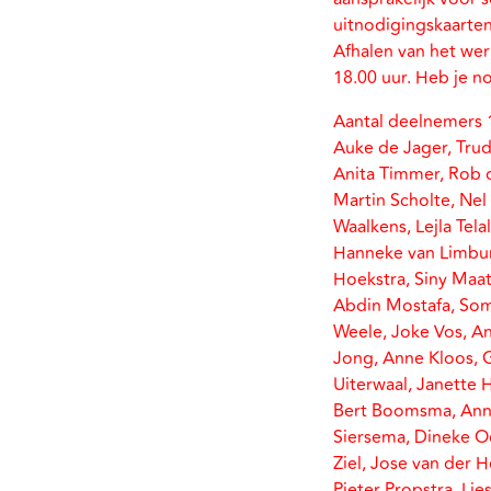
uitnodigingskaarten
Afhalen van het wer
18.00 uur. Heb je 
Aantal deelnemers 
Auke de Jager, Trud
Anita Timmer, Rob d
Martin Scholte, Nel 
Waalkens, Lejla Tel
Hanneke van Limburg
Hoekstra, Siny Maat
Abdin Mostafa, Som 
Weele, Joke Vos, An
Jong, Anne Kloos, G
Uiterwaal, Janette 
Bert Boomsma, Anne
Siersema, Dineke Oo
Ziel, Jose van der 
Pieter Propstra, Li