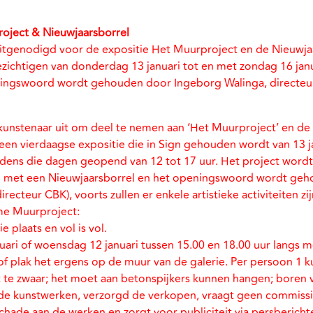
oject & Nieuwjaarsborrel
itgenodigd voor de expositie Het Muurproject en de Nieuwjaa
bezichtigen van donderdag 13 januari tot en met zondag 16 janu
ningswoord wordt gehouden door Ingeborg Walinga, directeu
kunstenaar uit om deel te nemen aan ‘Het Muurproject’ en de
een vierdaagse expositie die in Sign gehouden wordt van 13 j
tijdens die dagen geopend van 12 tot 17 uur. Het project wordt
 met een Nieuwjaarsborrel en het openingswoord wordt ge
recteur CBK), voorts zullen er enkele artistieke activiteiten zij
me Muurproject:
e plaats en vol is vol.
ari of woensdag 12 januari tussen 15.00 en 18.00 uur langs m
 of plak het ergens op de muur van de galerie. Per persoon 1 
t te zwaar; het moet aan betonspijkers kunnen hangen; boren
 de kunstwerken, verzorgd de verkopen, vraagt geen commissie
schade aan de werken en zorgt voor publiciteit via persbericht