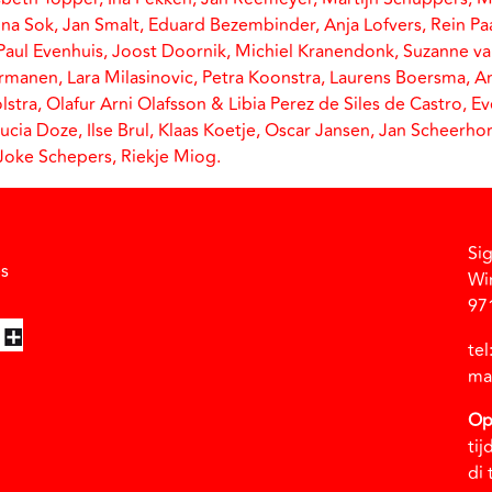
Ina Sok, Jan Smalt, Eduard Bezembinder, Anja Lofvers, Rein P
aul Evenhuis, Joost Doornik, Michiel Kranendonk, Suzanne va
rmanen, Lara Milasinovic, Petra Koonstra, Laurens Boersma, 
lstra, Olafur Arni Olafsson & Libia Perez de Siles de Castro, 
ucia Doze, Ilse Brul, Klaas Koetje, Oscar Jansen, Jan Scheerho
Joke Schepers, Riekje Miog.
Si
Facebook
Instagram
Vimeo
Soundcloud
es
Wi
97
te
ma
Op
tij
di 