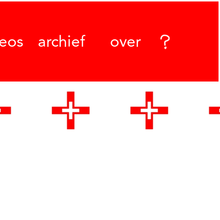
deos
archief
over