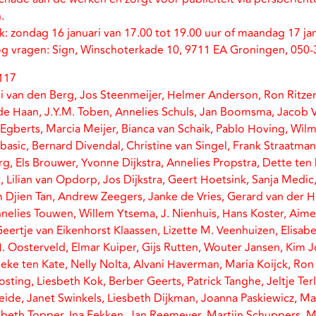
.
k: zondag 16 januari van 17.00 tot 19.00 uur of maandag 17 jan
nog vragen: Sign, Winschoterkade 10, 9711 EA Groningen, 050
117
i van den Berg, Jos Steenmeijer, Helmer Anderson, Ron Ritzer
e Haan, J.Y.M. Toben, Annelies Schuls, Jan Boomsma, Jacob V
Egberts, Marcia Meijer, Bianca van Schaik, Pablo Hoving, Wilma
albasic, Bernard Divendal, Christine van Singel, Frank Straat
, Els Brouwer, Yvonne Dijkstra, Annelies Propstra, Dette te
, Lilian van Opdorp, Jos Dijkstra, Geert Hoetsink, Sanja Medic
Djien Tan, Andrew Zeegers, Janke de Vries, Gerard van der Ho
nelies Touwen, Willem Ytsema, J. Nienhuis, Hans Koster, Aim
eertje van Eikenhorst Klaassen, Lizette M. Veenhuizen, Elisabe
H. Oosterveld, Elmar Kuiper, Gijs Rutten, Wouter Jansen, Kim 
ke ten Kate, Nelly Nolta, Alvani Haverman, Maria Koijck, Ro
sting, Liesbeth Kok, Berber Geerts, Patrick Tanghe, Jeltje Te
Heide, Janet Swinkels, Liesbeth Dijkman, Joanna Paskiewicz, Ma
esbeth Topper, Ina Fekken, Jan Reemeyer, Martijn Schuppers, 