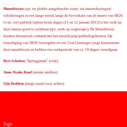
Muurfriezen
zijn: ter plekke aangebrachte zwart, wit muurtekeningen/
schilderingen in een lange strook langs de bovenkant van de muren van SIGN.
I.v.m. veel publiek tijdens beide dagen (11 en 12 januari 2013) is het werk op
deze manier goed te zichtbaar (ipv. werk op ooghoogte). De Muurfriezen
houden thematisch verband met het muziek/pop/publieksgebeuren. Op
uitnodiging van SIGN verzorgden en een 3-tal Groninger jonge kunstenaars
deze muurfriezen en hebben een werkperiode van ca. 10 dagen voorafgaan.
Bert Scholten
“Springplank” (vide)
Anne-Nynke Knol
(ruimte midden)
Gijs Deddens
(lange wand voor/ achter)
Facebook
Instagram
Vimeo
Soundcloud
Sign