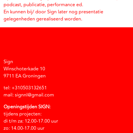
podcast, publicatie, performance ed.
En kunnen bij/ door Sign later nog presentatie
gelegenheden gerealiseerd worden.
Facebook
Instagram
Vimeo
Soundcloud
Sign
Winschoterkade 10
9711 EA Groningen
tel: +310503132651
mail: signnl@gmail.com
Openingstijden SIGN:
tijdens projecten:
di t/m za: 12.00-17.00 uur
zo: 14.00-17.00 uur