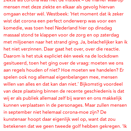
ziekte als corona was niet de insteek – de manier waarop
mensen met deze ziekte en elkaar als gevolg hiervan
omgaan echter wél. Westbeek: ‘Het moment dat ik zeker
wist dat corona een perfect onderwerp was voor een
komedie, was toen heel Nederland hier op dinsdag
massaal stond te klappen voor de zorg en op zaterdag
met miljoenen naar het strand ging. Ja, belachelijker kan ik
het niet verzinnen. Daar gaat het over, over die reactie.
Daarom is het stuk expliciet één week na de lockdown
gesitueerd, toen het ging over de vraag: moeten we ons
aan regels houden of niet? Hoe moeten we handelen? Er
spelen ook nog allemaal eigenbelangen mee, mensen
willen van alles en dat kan dan niet.’ Bijkomstig voordeel
van deze plaatsing binnen de recente geschiedenis is dat
wij er als publiek allemaal zelf bij waren en ons makkelijk
kunnen verplaatsen in de personages. Maar zullen mensen
in september niet helemaal corona-moe zijn? De
kunstenaar hoopt daar eigenlijk wel op, want dat zou
betekenen dat we geen tweede golf hebben gekregen. ‘Ik