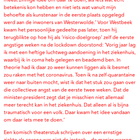
meest zinnige idee om daar te doen, als iets wat echt
betekenis kon hebben en niet iets wat vanuit mijn
behoefte als kunstenaar in de eerste plaats opgelegd
werd aan de inwoners van Westerwolde.’ Voor Westbeek
kwam het persoonlijke gedeelte pas later, toen hij
terugblikte op hoe hij als ‘risico-doelgroep’ zelf de eerste
angstige weken na de lockdown doorstond: ‘Vorig jaar lag
ik met een heftige luchtweg-aandoening in het ziekenhuis,
waarbij ik in coma heb gelegen en beademd ben. In
theorie had ik daar zo weer kunnen liggen als ik besmet
zou raken met het coronavirus. Toen ik na zelf-quarantaine
weer naar buiten mocht, wist ik dat het stuk zou gaan over
die collectieve angst van de eerste twee weken. Dat de
minister-president zegt dat je misschien niet allemaal
meer terecht kan in het ziekenhuis. Dat alleen al is bijna
traumatisch voor een volk. Daar kwam het idee vandaan
om daar iets mee te doen.’
Een komisch theaterstuk schrijven over een ernstige