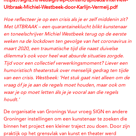
https://sign2.nl/websign/wp-content/uploads/Interview-
Uitbraak-Michiel-Westbeek-door-Karlijn-Vermeij.pdf
Hoe reflecteer je op een crisis als je er zelf middenin zit?
Met UITBRAAK – een quarantaineklucht blikt kunstenaar
en toneelschrijver Michiel Westbeek terug op de eerste
weken na de lockdown ten gevolge van het coronavirus in
maart 2020, een traumatische tijd die naast duivelse
dilemma’s ook voor heel wat absurde situaties zorgde.
Tijd voor een collectief verwerkingsmoment? Liever een
humoristisch theaterstuk over menselijk gedrag ten tijde
van een crisis. Westbeek: ‘Het stuk gaat niet alleen om de
vraag óf je je aan de regels moet houden, maar ook om
waar je op moet letten áls je je vooral aan die regels
houdt.’
De organisatie van Gronings Vuur vroeg SIGN en andere
Groninger instellingen om een kunstenaar te zoeken die
binnen het project een kleiner traject zou doen. Door zijn
praktijk op het grensvlak van kunst en theater werd