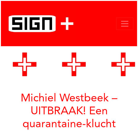
Michiel Westbeek –
UITBRAAK! Een
quarantaine-klucht