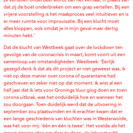
ze vertellen onderdeel wordt van het verhaal, in plaats van
dat zij de boel onderbreken om een grap vertellen. Bij een
vrijere voorstelling is het maakproces veel intuïtiever en is
er meer ruimte voor improvisatie. Bij een klucht moet
alles kloppen, ook omdat je in mijn geval maar dertig
minuten hebt.’
Dat de klucht van Westbeek gaat over de lockdown ten
gevolge van de coronacrisis in maart, komt voort uit een
samenloop van omstandigheden. Westbeek: ‘Eerlijk
gezegd denk ik dat als dit project er niet geweest was, ik
niet op deze manier over corona of quarantaine had
geschreven en zeker niet op dat moment. Ik wist al een
half jaar dat ik iets voor Gronings Vuur ging doen en toen
corona uitbrak, was het onduidelijk hoe en wanneer het
zou doorgaan. Toen duidelijk werd dat de uitvoering in
september zou plaatsvinden en ik erachter kwam dat er
een lange geschiedenis van kluchten was in Westerwolde,
was het voor mij: ‘één en één is twee’. Het voelde als het