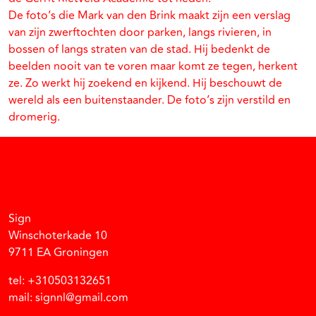
De foto’s die Mark van den Brink maakt zijn een verslag
van zijn zwerftochten door parken, langs rivieren, in
bossen of langs straten van de stad. Hij bedenkt de
beelden nooit van te voren maar komt ze tegen, herkent
ze. Zo werkt hij zoekend en kijkend. Hij beschouwt de
wereld als een buitenstaander. De foto’s zijn verstild en
dromerig.
Facebook
Instagram
Vimeo
Soundcloud
Sign
Winschoterkade 10
9711 EA Groningen
tel: +310503132651
mail: signnl@gmail.com