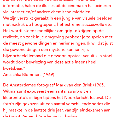
informatie, halen de illusies uit de cinema en hallucineren
via internet en/of andere chemische middelen.
We zijn verstrikt geraakt in een jungle van visuele beelden
met nadruk op hoogtepunt, het extreme, succesvolle etc.
Het wordt steeds moeilijker om grip te krijgen op de
realiteit, op zoek in je omgeving probeer je te spelen met
de meest gewone dingen en herinneringen. Ik wil dat juist
die gewone dingen een mysterie kunnen zijn,
bijvoorbeeld iemand die gewoon opstaat vanuit zijn stoel
wordt door bevriezing van deze actie ineens heel
kwetsbaar.”
Anuschka Blommers (1969)
De Amsterdamse fotograaf Mark van den Brink (1965,
Witmarsum) exposeert een aantal zwart/wit en
kleurenfoto’s in Sign tijdens het Noorderlicht festival. De
foto’s zijn gekozen uit een aantal verschillende series die
hij maakte in de laatste drie jaar, van zijn eindexamen aan
de Gerrit Rietveld Academie tot heden.