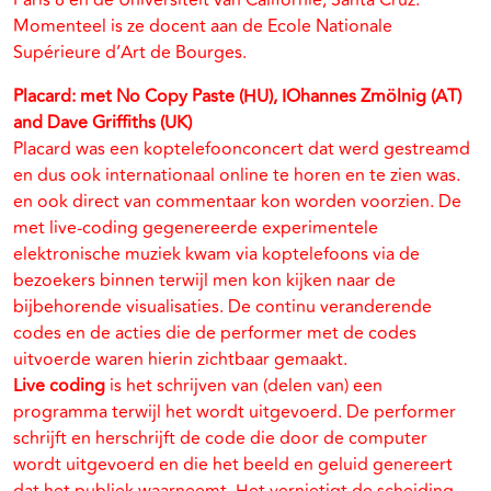
Paris 8 en de Universiteit van Californië, Santa Cruz.
Momenteel is ze docent aan de Ecole Nationale
Supérieure d’Art de Bourges.
Placard: met No Copy Paste (HU), IOhannes Zmölnig (AT)
and Dave Griffiths (UK)
Placard was een koptelefoonconcert dat werd gestreamd
en dus ook internationaal online te horen en te zien was.
en ook direct van commentaar kon worden voorzien. De
met live-coding gegenereerde experimentele
elektronische muziek kwam via koptelefoons via de
bezoekers binnen terwijl men kon kijken naar de
bijbehorende visualisaties. De continu veranderende
codes en de acties die de performer met de codes
uitvoerde waren hierin zichtbaar gemaakt.
Live coding
is het schrijven van (delen van) een
programma terwijl het wordt uitgevoerd. De performer
schrijft en herschrijft de code die door de computer
wordt uitgevoerd en die het beeld en geluid genereert