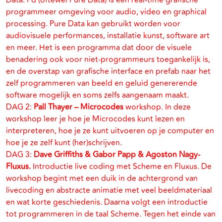
Data. Pd (oftewel Pure Data) is een real-time grafische
programmeer omgeving voor audio, video en graphical
processing. Pure Data kan gebruikt worden voor
audiovisuele performances, installatie kunst, software art
en meer. Het is een programma dat door de visuele
benadering ook voor niet-programmeurs toegankelijk is,
en de overstap van grafische interface en prefab naar het
zelf programmeren van beeld en geluid genererende
software mogelijk en soms zelfs aangenaam maakt.
DAG 2:
Pall Thayer – Microcodes
workshop. In deze
workshop leer je hoe je Microcodes kunt lezen en
interpreteren, hoe je ze kunt uitvoeren op je computer en
hoe je ze zelf kunt (her)schrijven.
DAG 3:
Dave Griffiths & Gabor Papp & Agoston Nagy-
Fluxus.
Introductie live coding met Scheme en Fluxus. De
workshop begint met een duik in de achtergrond van
livecoding en abstracte animatie met veel beeldmateriaal
en wat korte geschiedenis. Daarna volgt een introductie
tot programmeren in de taal Scheme. Tegen het einde van