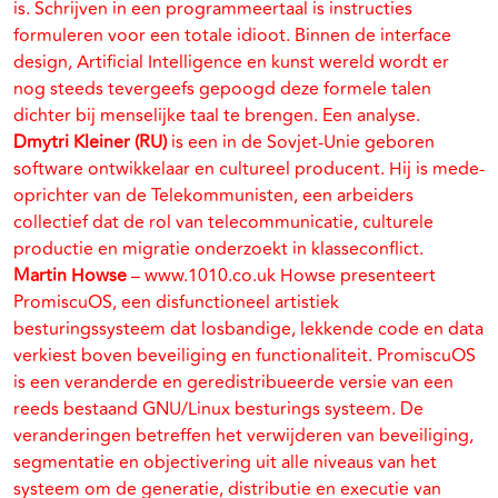
is. Schrijven in een programmeertaal is instructies
formuleren voor een totale idioot. Binnen de interface
design, Artificial Intelligence en kunst wereld wordt er
nog steeds tevergeefs gepoogd deze formele talen
dichter bij menselijke taal te brengen. Een analyse.
Dmytri Kleiner (RU)
is een in de Sovjet-Unie geboren
software ontwikkelaar en cultureel producent. Hij is mede-
oprichter van de Telekommunisten, een arbeiders
collectief dat de rol van telecommunicatie, culturele
productie en migratie onderzoekt in klasseconflict.
Martin Howse
– www.1010.co.uk Howse presenteert
PromiscuOS, een disfunctioneel artistiek
besturingssysteem dat losbandige, lekkende code en data
verkiest boven beveiliging en functionaliteit. PromiscuOS
is een veranderde en geredistribueerde versie van een
reeds bestaand GNU/Linux besturings systeem. De
veranderingen betreffen het verwijderen van beveiliging,
segmentatie en objectivering uit alle niveaus van het
systeem om de generatie, distributie en executie van