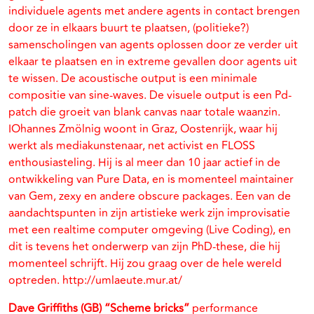
individuele agents met andere agents in contact brengen
door ze in elkaars buurt te plaatsen, (politieke?)
samenscholingen van agents oplossen door ze verder uit
elkaar te plaatsen en in extreme gevallen door agents uit
te wissen. De acoustische output is een minimale
compositie van sine-waves. De visuele output is een Pd-
patch die groeit van blank canvas naar totale waanzin.
IOhannes Zmölnig woont in Graz, Oostenrijk, waar hij
werkt als mediakunstenaar, net activist en FLOSS
enthousiasteling. Hij is al meer dan 10 jaar actief in de
ontwikkeling van Pure Data, en is momenteel maintainer
van Gem, zexy en andere obscure packages. Een van de
aandachtspunten in zijn artistieke werk zijn improvisatie
met een realtime computer omgeving (Live Coding), en
dit is tevens het onderwerp van zijn PhD-these, die hij
momenteel schrijft. Hij zou graag over de hele wereld
optreden. http://umlaeute.mur.at/
Dave Griffiths (GB) “Scheme bricks”
performance