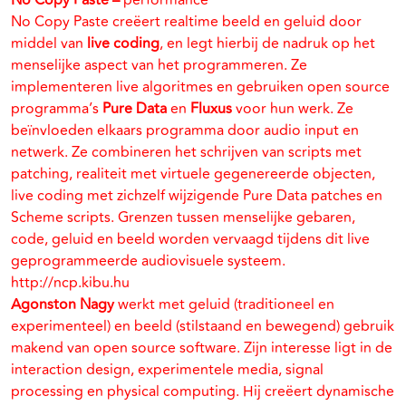
No Copy Paste –
performance
No Copy Paste creëert realtime beeld en geluid door
middel van
live coding
, en legt hierbij de nadruk op het
menselijke aspect van het programmeren. Ze
implementeren live algoritmes en gebruiken open source
programma’s
Pure Data
en
Fluxus
voor hun werk. Ze
beïnvloeden elkaars programma door audio input en
netwerk. Ze combineren het schrijven van scripts met
patching, realiteit met virtuele gegenereerde objecten,
live coding met zichzelf wijzigende Pure Data patches en
Scheme scripts. Grenzen tussen menselijke gebaren,
code, geluid en beeld worden vervaagd tijdens dit live
geprogrammeerde audiovisuele systeem.
http://ncp.kibu.hu
Agonston Nagy
werkt met geluid (traditioneel en
experimenteel) en beeld (stilstaand en bewegend) gebruik
makend van open source software. Zijn interesse ligt in de
interaction design, experimentele media, signal
processing en physical computing. Hij creëert dynamische