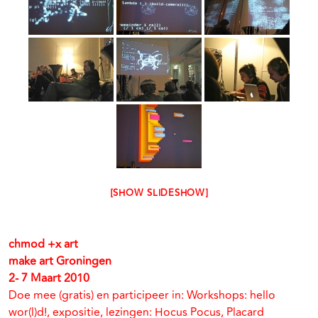
[SHOW SLIDESHOW]
chmod +x art
make art Groningen
2- 7 Maart 2010
Doe mee (gratis) en participeer in: Workshops: hello
wor(l)d!, expositie, lezingen: Hocus Pocus, Placard