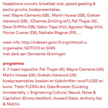
headphone concert, breakfast club, speed geeking &
pecha gnucha, boekpresentaties.
met: Wayne Clements (GB) , Martin Howse (GB), Graham
Harwood (GB) , IOhannes Zmölnig (AT), Pall Thayer (IS) ,
Dave Griffiths (GB), Gabor Papp (HU), Agoston Nagy (HU),
Florian Cramer (DE), Nathalie Magnan (FR), …
meer info: http://makeart.goto10.org/chmod+x
organisatie: GOTO10 en SIGN
met dank aan Gemeente Groningen
programma
2 -7 maart expositie: Pall Thayer (IS), Wayne Clements (UK),
Martin Howse (UK), Graham Harwood (UK)
boekpresentaties: boeken en tijdschriften rond FLOSS en
kunst. Titels: FLOSS+Art, Data Browser (Curating
Immateriality + Engineering Culture), Neural, Noise &
Capitalism (Emma Hedditch, Howard Slater, Anthony Iles
& Mattin)