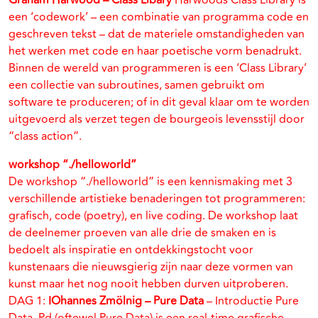
Graham Harwood – Class Libary
Harwoods Class Library is
een ‘codework’ – een combinatie van programma code en
geschreven tekst – dat de materiele omstandigheden van
het werken met code en haar poetische vorm benadrukt.
Binnen de wereld van programmeren is een ‘Class Library’
een collectie van subroutines, samen gebruikt om
software te produceren; of in dit geval klaar om te worden
uitgevoerd als verzet tegen de bourgeois levensstijl door
“class action”.
workshop “./helloworld”
De workshop “./helloworld” is een kennismaking met 3
verschillende artistieke benaderingen tot programmeren:
grafisch, code (poetry), en live coding. De workshop laat
de deelnemer proeven van alle drie de smaken en is
bedoelt als inspiratie en ontdekkingstocht voor
kunstenaars die nieuwsgierig zijn naar deze vormen van
kunst maar het nog nooit hebben durven uitproberen.
DAG 1:
IOhannes Zmölnig – Pure Data
– Introductie Pure