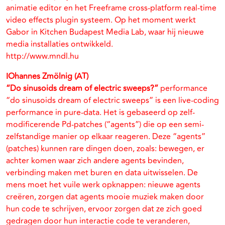
animatie editor en het Freeframe cross-platform real-time
video effects plugin systeem. Op het moment werkt
Gabor in Kitchen Budapest Media Lab, waar hij nieuwe
media installaties ontwikkeld.
http://www.mndl.hu
IOhannes Zmölnig (AT)
“Do sinusoids dream of electric sweeps?”
performance
“do sinusoids dream of electric sweeps” is een live-coding
performance in pure-data. Het is gebaseerd op zelf-
modificerende Pd-patches (“agents”) die op een semi-
zelfstandige manier op elkaar reageren. Deze “agents”
(patches) kunnen rare dingen doen, zoals: bewegen, er
achter komen waar zich andere agents bevinden,
verbinding maken met buren en data uitwisselen. De
mens moet het vuile werk opknappen: nieuwe agents
creëren, zorgen dat agents mooie muziek maken door
hun code te schrijven, ervoor zorgen dat ze zich goed
gedragen door hun interactie code te veranderen,