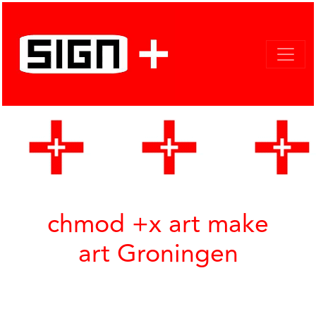
chmod +x art make
art Groningen