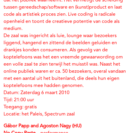
dat het publiek waarneemt. Het vernietigt de scheiding
tussen gereedschap/software en (kunst)product en laat
code als artistiek proces zien. Live coding is radicale
openheid en toont de creatieve potentie van code als
medium.
De zaal was ingericht als luie, lounge waar bezoekers
liggend, hangend en zittend de beelden geluiden en
drankjes konden consumeren. Als gevolg van de
koptelefoons was het een vreemde gewaarwording om
een volle zaal te zien terwijl het muisstil was. Naast het
online publiek waren er ca. 50 bezoekers, overal vandaan
met een aantal uit het buitenland, die deels hun eigen
koptelefoons mee hadden genomen.
Datum: Zaterdag 6 maart 2010
Tijd: 21:00 uur
Toegang: gratis
Locatie: het Paleis, Spectrum zaal
Gábor Papp and Agoston Nagy (HU)