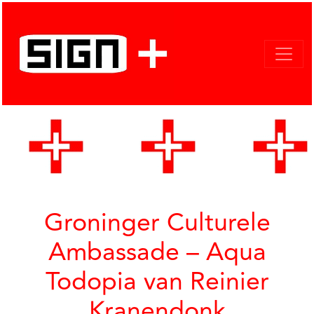
Groninger Culturele
Ambassade – Aqua
Todopia van Reinier
Kranendonk