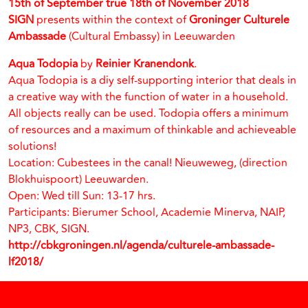
15th of September true 18th of November 2018
SIGN
presents within the context of
Groninger Culturele
Ambassade
(Cultural Embassy) in Leeuwarden
Aqua Todopia
by
Reinier Kranendonk
.
Aqua Todopia is a diy self-supporting interior that deals in
a creative way with the function of water in a household.
All objects really can be used. Todopia offers a minimum
of resources and a maximum of thinkable and achieveable
solutions!
Location: Cubestees in the canal! Nieuweweg, (direction
Blokhuispoort) Leeuwarden.
Open: Wed till Sun: 13-17 hrs.
Participants: Bierumer School, Academie Minerva, NAIP,
NP3, CBK, SIGN.
http://cbkgroningen.nl/agenda/culturele-ambassade-
lf2018/