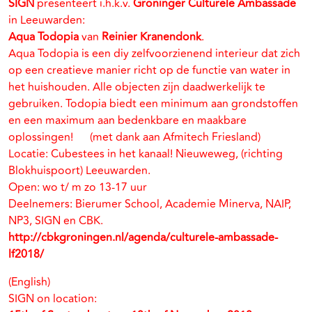
SIGN
presenteert i.h.k.v.
Groninger Culturele Ambassade
in Leeuwarden:
Aqua Todopia
van
Reinier Kranendonk
.
Aqua Todopia is een diy zelfvoorzienend interieur dat zich
op een creatieve manier richt op de functie van water in
het huishouden. Alle objecten zijn daadwerkelijk te
gebruiken. Todopia biedt een minimum aan grondstoffen
en een maximum aan bedenkbare en maakbare
oplossingen! (met dank aan Afmitech Friesland)
Locatie: Cubestees in het kanaal! Nieuweweg, (richting
Blokhuispoort) Leeuwarden.
Open: wo t/ m zo 13-17 uur
Deelnemers: Bierumer School, Academie Minerva, NAIP,
NP3, SIGN en CBK.
http://cbkgroningen.nl/agenda/culturele-ambassade-
lf2018/
(English)
SIGN on location: