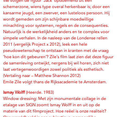
We volgen de figuur ‘Jack’ opdoemend uit een
schemerzone, wiens type overal herkenbaar is; door een
kansarme jeugd, een zwerver, een lusteloos persoon. Hij
wordt gemeden om zijn schijnbare moedwillige
minachting voor systemen, regels en de consequenties.
Natuurlijk is de werkelijkheid anders en te complex voor
simpele verhalen. In de nasleep van de Londense rellen
2011 (vergelijk Project x 2012), leek een hele
pseudowetenschap te ontstaan in kranten met de vraag
‘hoe kon dit gebeuren’? Zile’s film laat zien dat deze figuur
de samenleving ontwijkt, nergens bij wil horen, zich niet
laat vertegenwoordigen zowel politiek als esthetisch.
(Vertaling naar – Matthew Shannon 2012)
Emile Zile volgt thans de Rijksacademie te Amsterdam.
Ismay Wolff
(Heerde. 1983)
Window dressing: Met zijn monumentale collage in de
etalage van SIGN zoomt Ismay Wolff in en uit op de
materie van dit filmproject. Hoe reëel is onze realiteit?