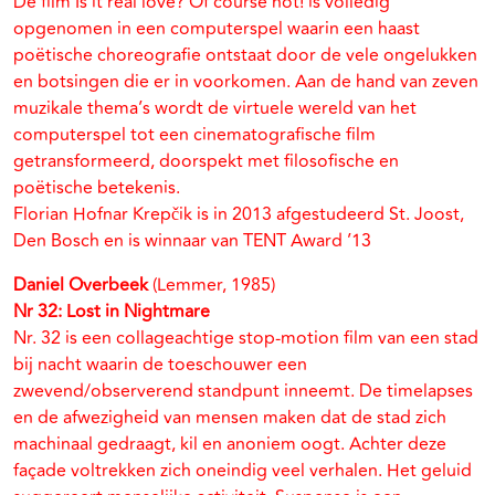
De film Is it real love? Of course not! is volledig
opgenomen in een computerspel waarin een haast
poëtische choreografie ontstaat door de vele ongelukken
en botsingen die er in voorkomen. Aan de hand van zeven
muzikale thema’s wordt de virtuele wereld van het
computerspel tot een cinematografische film
getransformeerd, doorspekt met filosofische en
poëtische betekenis.
Florian Hofnar Krepčik is in 2013 afgestudeerd St. Joost,
Den Bosch en is winnaar van TENT Award ’13
Daniel Overbeek
(Lemmer, 1985)
Nr 32: Lost in Nightmare
Nr. 32 is een collageachtige stop-motion film van een stad
bij nacht waarin de toeschouwer een
zwevend/observerend standpunt inneemt. De timelapses
en de afwezigheid van mensen maken dat de stad zich
machinaal gedraagt, kil en anoniem oogt. Achter deze
façade voltrekken zich oneindig veel verhalen. Het geluid