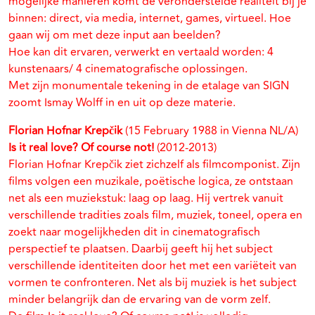
mogelijke manieren komt de veronderstelde realiteit bij je
binnen: direct, via media, internet, games, virtueel. Hoe
gaan wij om met deze input aan beelden?
Hoe kan dit ervaren, verwerkt en vertaald worden: 4
kunstenaars/ 4 cinematografische oplossingen.
Met zijn monumentale tekening in de etalage van SIGN
zoomt Ismay Wolff in en uit op deze materie.
Florian Hofnar Krepčik
(15 February 1988 in Vienna NL/A)
Is it real love? Of course not!
(2012-2013)
Florian Hofnar Krepčik ziet zichzelf als filmcomponist. Zijn
films volgen een muzikale, poëtische logica, ze ontstaan
net als een muziekstuk: laag op laag. Hij vertrek vanuit
verschillende tradities zoals film, muziek, toneel, opera en
zoekt naar mogelijkheden dit in cinematografisch
perspectief te plaatsen. Daarbij geeft hij het subject
verschillende identiteiten door het met een variëteit van
vormen te confronteren. Net als bij muziek is het subject
minder belangrijk dan de ervaring van de vorm zelf.