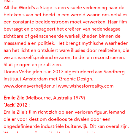
real.
All the World’s a Stage is een visuele verkenning naar de
betekenis van het beeld in een wereld waarin ons netvlies
een constante beeldenstroom moet verwerken. Haar film
bevraagt en propageert het creëren van hedendaagse
zichtbare of geënsceneerde werkelijkheden binnen de
massamedia en politiek. Het brengt mythische waarheden
aan het licht en ontsluiert ware illusies door realiteiten, die
we als vanzelfsprekend ervaren, te de- en reconstrueren.
Sluit je ogen en je zult zien.
Donna Verheijden is in 2013 afgestudeerd aan Sandberg
Instituut Amsterdam met Graphic Design.
www.donnaverheijden.nl www.wishesforreality.com
Emile Zile
(Melbourne, Australia 1979)
‘Jack’
2012 :
Emile Zile’s film richt zich op een verloren figuur, iemand
die er voor kiest om doelloos te dwalen door een
ongedefinieerde industriële buitenwijk. Dit kan overal zijn.