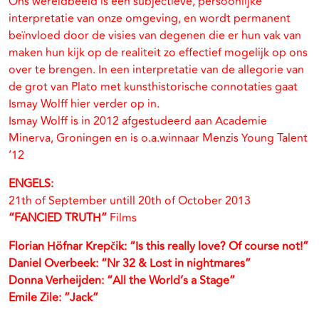
Ons wereldbeeld is een subjectieve, persoonlijke
interpretatie van onze omgeving, en wordt permanent
beïnvloed door de visies van degenen die er hun vak van
maken hun kijk op de realiteit zo effectief mogelijk op ons
over te brengen. In een interpretatie van de allegorie van
de grot van Plato met kunsthistorische connotaties gaat
Ismay Wolff hier verder op in.
Ismay Wolff is in 2012 afgestudeerd aan Academie
Minerva, Groningen en is o.a.winnaar Menzis Young Talent
’12
ENGELS:
21th of September untill 20th of October 2013
“FANCIED TRUTH”
Films
Florian Höfnar Krepčik: “Is this really love? Of course not!”
Daniel Overbeek: “Nr 32 & Lost in nightmares”
Donna Verheijden: “All the World’s a Stage”
Emile Zile: ”Jack”