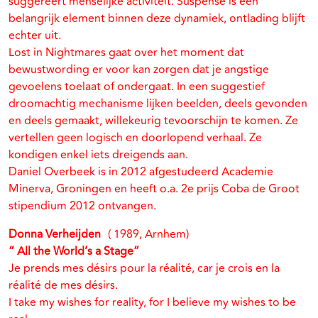
suggereert menselijke activiteit. Suspense is een
belangrijk element binnen deze dynamiek, ontlading blijft
echter uit.
Lost in Nightmares gaat over het moment dat
bewustwording er voor kan zorgen dat je angstige
gevoelens toelaat of ondergaat. In een suggestief
droomachtig mechanisme lijken beelden, deels gevonden
en deels gemaakt, willekeurig tevoorschijn te komen. Ze
vertellen geen logisch en doorlopend verhaal. Ze
kondigen enkel iets dreigends aan.
Daniel Overbeek is in 2012 afgestudeerd Academie
Minerva, Groningen en heeft o.a. 2e prijs Coba de Groot
stipendium 2012 ontvangen.
Donna Verheijden
( 1989, Arnhem)
“ All the World’s a Stage”
Je prends mes désirs pour la réalité, car je crois en la
réalité de mes désirs.
I take my wishes for reality, for I believe my wishes to be