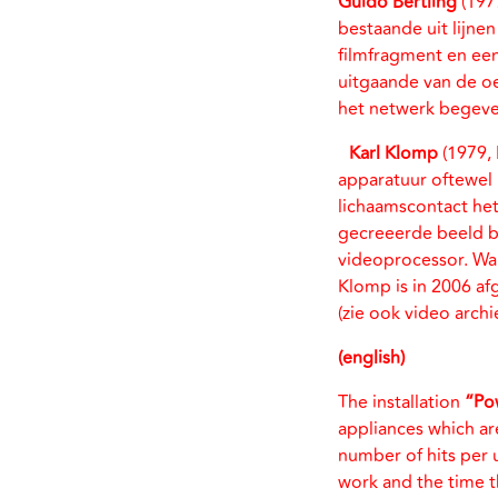
Guido Bertling
(197
bestaande uit lijne
filmfragment en een
uitgaande van de o
het netwerk begeve
Karl Klomp
(1979, 
apparatuur oftewel ‘
lichaamscontact he
gecreeerde beeld b
videoprocessor. Wa
Klomp is in 2006 a
(zie ook video archi
(english)
The installation
“Po
appliances which ar
number of hits per 
work and the time th