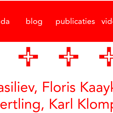
nda
blog
publicaties
vi
siliev, Floris Kaa
ertling, Karl Klom