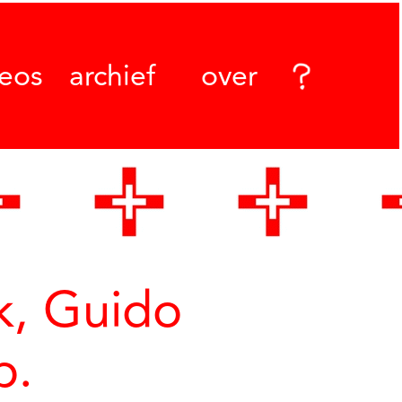
deos
archief
over
yk, Guido
p.