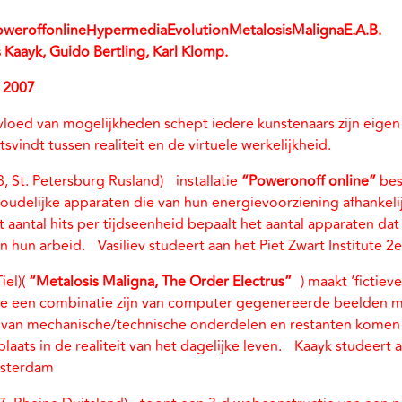
oweroffonlineHypermediaEvolutionMetalosisMalignaE.A.B.
is Kaayk, Guido Bertling, Karl Klomp.
l 2007
rvloed van mogelijkheden schept iedere kunstenaars zijn eigen
tsvindt tussen realiteit en de virtuele werkelijkheid.
, St. Petersburg Rusland) installatie
“Poweronoff online”
bes
houdelijke apparaten die van hun energievoorziening afhankelij
t aantal hits per tijdseenheid bepaalt het aantal apparaten da
n hun arbeid. Vasiliev studeert aan het Piet Zwart Institute 2
iel)(
“Metalosis Maligna, The Order Electrus”
) maakt ‘fictieve
die een combinatie zijn van computer gegenereerde beelden me
 van mechanische/technische onderdelen en restanten komen t
laats in de realiteit van het dagelijke leven. Kaayk studeert
msterdam