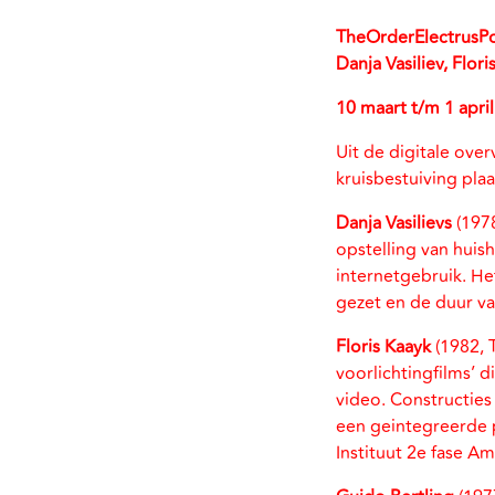
TheOrderElectrusP
Danja Vasiliev, Flor
10 maart t/m 1 apri
Uit de digitale ove
kruisbestuiving plaa
Danja Vasilievs
(1978
opstelling van huis
internetgebruik. He
gezet en de duur va
Floris Kaayk
(1982, T
voorlichtingfilms’ 
video. Constructies
een geintegreerde p
Instituut 2e fase A