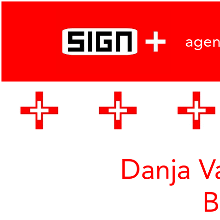
age
Danja Va
B