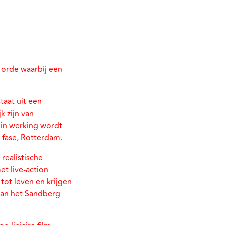
 orde waarbij een
taat uit een
k zijn van
t in werking wordt
e fase, Rotterdam.
 realistische
t live-action
ot leven en krijgen
 aan het Sandberg