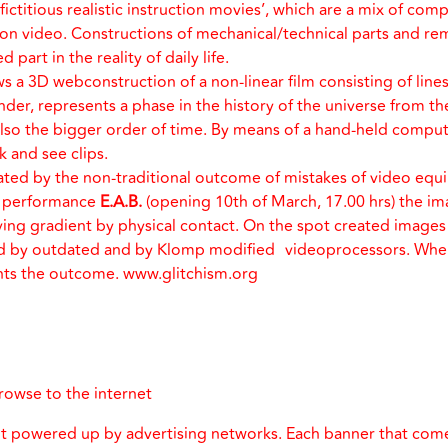
ictitious realistic instruction movies’, which are a mix of co
ion video. Constructions of mechanical/technical parts and rem
 part in the reality of daily life.
 a 3D webconstruction of a non-linear film consisting of lines
nder, represents a phase in the history of the universe from t
also the bigger order of time. By means of a hand-held comp
 and see clips.
nated by the non-traditional outcome of mistakes of video eq
ive performance
E.A.B.
(opening 10th of March, 17.00 hrs) the im
ing gradient by physical contact. On the spot created images i
ed by outdated and by Klomp modified videoprocessors. When 
rints the outcome. www.glitchism.org
browse to the internet
nt powered up by advertising networks. Each banner that com