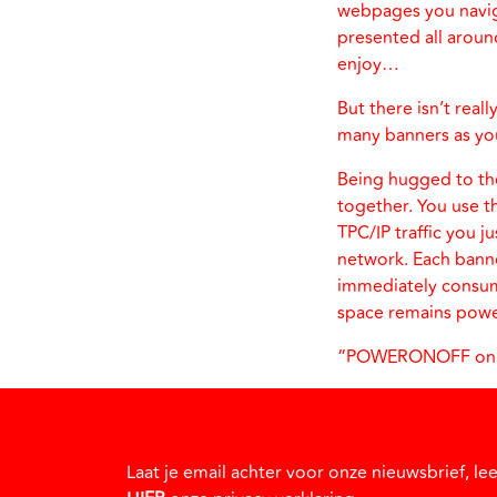
webpages you naviga
presented all around
enjoy…
But there isn’t real
many banners as you 
Being hugged to th
together. You use t
TPC/IP traffic you j
network. Each banne
immediately consum
space remains pow
“POWERONOFF online
Laat je email achter voor onze nieuwsbrief, le