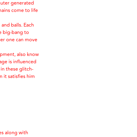
mputer generated
ains come to life
 and balls. Each
he big-bang to
uter one can move
uipment, also know
age is influenced
n these glitch-
it satisfies him
es along with