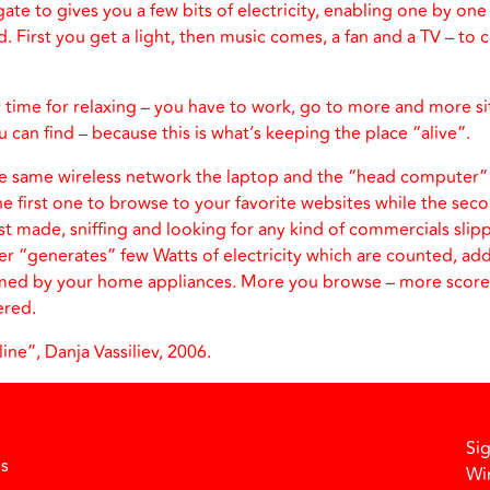
te to gives you a few bits of electricity, enabling one by one
. First you get a light, then music comes, a fan and a TV – to
ly time for relaxing – you have to work, go to more and more sit
can find – because this is what’s keeping the place “alive”.
e same wireless network the laptop and the “head computer”
he first one to browse to your favorite websites while the sec
ust made, sniffing and looking for any kind of commercials sli
r “generates” few Watts of electricity which are counted, ad
ed by your home appliances. More you browse – more score 
ered.
”, Danja Vassiliev, 2006.
Si
Facebook
Instagram
Vimeo
Soundcloud
es
Wi