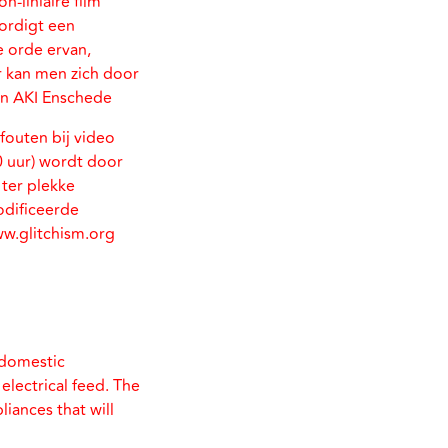
-liniaire film
oordigt een
e orde ervan,
r kan men zich door
an AKI Enschede
fouten bij video
 uur) wordt door
ter plekke
odificeerde
www.glitchism.org
 domestic
electrical feed. The
iances that will