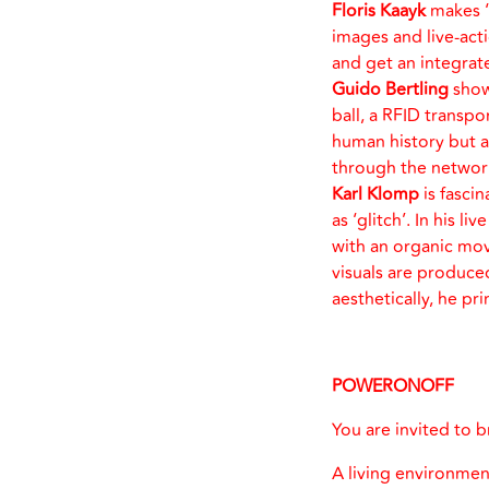
Floris Kaayk
makes ‘f
images and live-act
and get an integrated
Guido Bertling
shows
ball, a RFID transpo
human history but 
through the network
Karl Klomp
is fasci
as ‘glitch’. In his l
with an organic mov
visuals are produc
aesthetically, he p
POWERONOFF
You are invited to 
A living environme