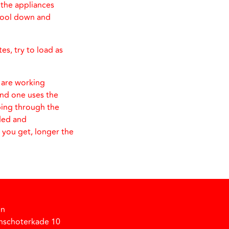
 the appliances
 cool down and
es, try to load as
 are working
ond one uses the
pping through the
ded and
you get, longer the
gn
nschoterkade 10