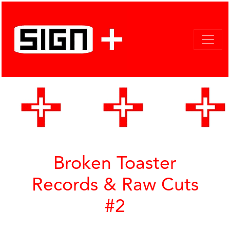
Broken Toaster
Records & Raw Cuts
#2