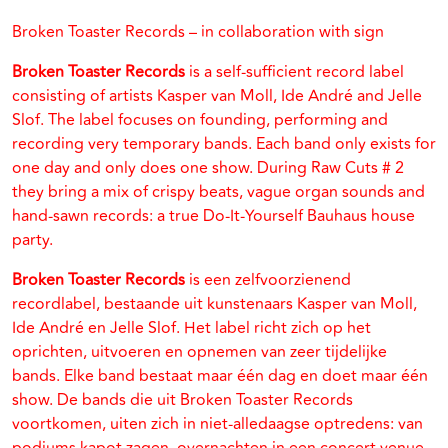
Broken Toaster Records – in collaboration with sign
Broken Toaster Records
is a self-sufficient record label
consisting of artists Kasper van Moll, Ide André and Jelle
Slof. The label focuses on founding, performing and
recording very temporary bands. Each band only exists for
one day and only does one show. During Raw Cuts # 2
they bring a mix of crispy beats, vague organ sounds and
hand-sawn records: a true Do-It-Yourself Bauhaus house
party.
Broken Toaster Records
is een zelfvoorzienend
recordlabel, bestaande uit kunstenaars Kasper van Moll,
Ide André en Jelle Slof. Het label richt zich op het
oprichten, uitvoeren en opnemen van zeer tijdelijke
bands. Elke band bestaat maar één dag en doet maar één
show. De bands die uit Broken Toaster Records
voortkomen, uiten zich in niet-alledaagse optredens: van