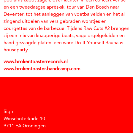
podiums kapot zagen, overnachten in een concert venue
en een tweedaagse après-ski tour van Den Bosch naar
Deventer, tot het aanleggen van voetbalvelden en het al
zingend uitdelen van vers gebraden worstjes en
courgettes van de barbecue. Tijdens Raw Cuts #2 brengen
zij een mix van knapperige beats, vage orgelgeluiden en
hand gezaagde platen: een ware Do-It-Yourself Bauhaus
houseparty.
www.brokentoasterrecords.nl
www.brokentoaster.bandcamp.com
Facebook
Instagram
Vimeo
Soundcloud
Sign
Winschoterkade 10
9711 EA Groningen