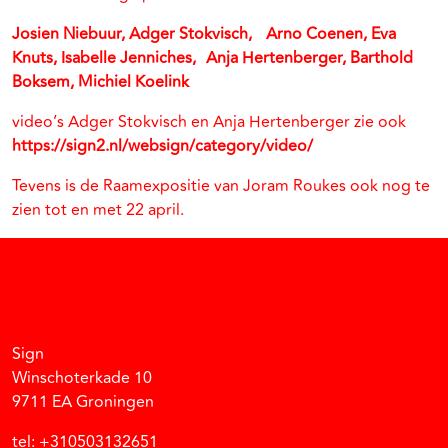
Josien Niebuur, Adger Stokvisch, Arno Coenen, Eva
Knuts, Isabelle Jenniches, Anja Hertenberger, Barthold
Boksem, Michiel Koelink
video’s Adger Stokvisch en Anja Hertenberger zie ook
https://sign2.nl/websign/category/video/
Tevens is de Raamexpositie van Joram Roukes ook nog te
zien tot en met 22 april.
Facebook
Instagram
Vimeo
Soundcloud
Sign
Winschoterkade 10
9711 EA Groningen
tel: +310503132651