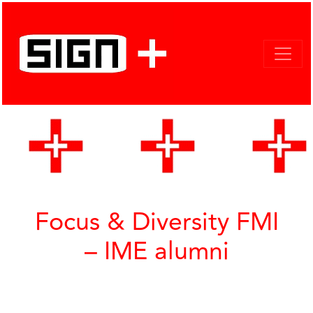
Focus & Diversity FMI
– IME alumni