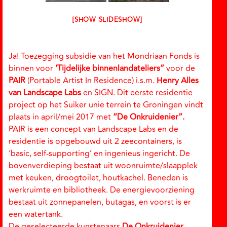
[SHOW SLIDESHOW]
Ja! Toezegging subsidie van het Mondriaan Fonds is
binnen voor
‘Tijdelijke binnenlandateliers”
voor de
PAIR
(Portable Artist In Residence) i.s.m.
Henry Alles
van Landscape Labs
en SIGN. Dit eerste residentie
project op het Suiker unie terrein te Groningen vindt
plaats in april/mei 2017 met
“De Onkruidenier”.
PAIR is een concept van Landscape Labs en de
residentie is opgebouwd uit 2 zeecontainers, is
‘basic, self-supporting’ en ingenieus ingericht. De
bovenverdieping bestaat uit woonruimte/slaapplek
met keuken, droogtoilet, houtkachel. Beneden is
werkruimte en bibliotheek. De energievoorziening
bestaat uit zonnepanelen, butagas, en voorst is er
een watertank.
De geselecteerde kunstenaars
De Onkruidenier