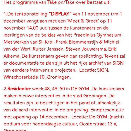
Het programma van Take on/Take-over bestaat uit:
1.De tentoonstelling
“DISPLAY”
van 11 november t/m 1
december vangt aan met een ‘Meet & Greet’ op 11
november 14.00 uur, tussen de kunstenaars en de
leerlingen van de 5e klas van het Praedinius Gymnasium.
Met werken van Sil Krol, Frank Blommenstijn & Michiel
van der Werf, Ruiter Janssen, Steven Jouwersma, Erik
Alkema. De kunstenaars geven dan toelichting. Tevens zal
er documentatie te zien zijn uit het rijke archief van SIGN
van eerdere interventie projecten. Locatie: SIGN,
Winschoterkade 10, Groningen.
2.
Residentie
: week 48, 49, 50 in DE GYM. De kunstenaars
maken nieuwe interventies in de stad Groningen. De
resultaten zijn te bezichtigen in het pand of, afhankelijk
van de aard interventie, in de omgeving. Eindpresentatie
met opening op 14 december. Locatie: De GYM, (nacht)
podium voor hedendaagse cultuur, Oosterstraat 13 a,