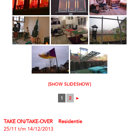
[SHOW SLIDESHOW]
1
2
►
TAKE ON/TAKE-OVER Residentie
25/11 t/m 14/12/2013