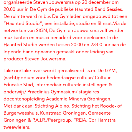
organiseerde Steven Jouwersma op 20 december om
20.00 uur in De Gym de publieke Haunted Band Sessies.
De ruimte werd m.b.v. De Gymleden omgebouwd tot een
“Haunted Studio”; een installatie, studio en filmset.Via de
netwerken van SIGN, De Gym en Jouwersma zelf werden
muzikanten en musici benaderd voor deelname. In de
Haunted Studio werden tussen 20:00 en 23:00 uur aan de
lopende band opnamen gemaakt onder leiding van
producer Steven Jouwersma.
Take on/Take-over wordt gerealiseerd i.s.m. De GYM,
(nacht)podium voor hedendaagse cultuur/ Cultuur
Educatie Stad, intermediair culturele instellingen &
onderwijs/ Praedinius Gymnasium/ stagiaires
docentenopleiding Academie Minerva Groningen.
Met dank aan: Stíchting Albino, Stichting het Roode- of
Burgerweeshuis, Kunstraad Groningen, Gemeente
Groningen & P.A.I.R./Peergroup, FREIA, Cor Hamstra
tweewielers.