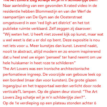
The Art Lovers: Zeg schatje wil je m’n schilderijtje zien?
Naar aanleiding van een gevonden X-rated video in de
residentie hebben Blommestijn en van der Werf de
raampartijen van De Gym aan de Oosterstraat
omgetoverd in een ‘red ligh art district’ en het tot
publieke ruimte verklaard. Zelf zeggen zij daarover:
”Wij weten het. U heeft niet zoveel kijk op kunst, maar wat
u wel weet is dat u er dol op bent. Deze expositie is nou
net iets voor u. Meer kunstjes dan kunst. Levend naakt,
nooit te abstract, altijd modern en zo enorm inspirerend
dat u heel snel uw eigen ‘penseel’ ter hand neemt om uw
hele huiskamer in heet roze te schilderen”
The Art Lovers was een ironische architectonische
perfomatieve ingreep. De voorzijde van gebouw leek op
een bordeel (maar dan voor kunsten). De grote glazen
ingang/pui en het trapportaal werden verlicht door rode
verticaleTL lampen. Op de glazen deur stond: “The Art
Lovers Zeg schatje wil je m’n schilderijtje zien?”.
Op de 1e verdieping op een plateau stonden achter 6