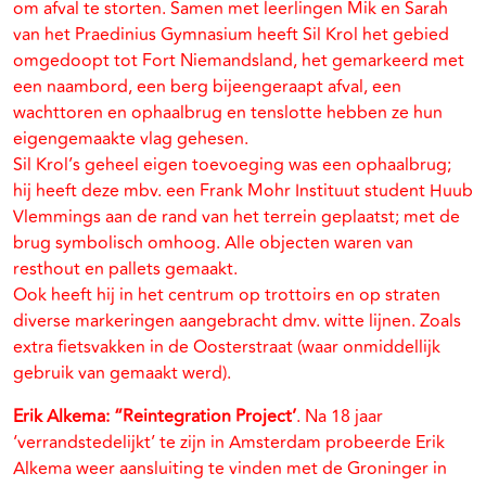
om afval te storten. Samen met leerlingen Mik en Sarah
van het Praedinius Gymnasium heeft Sil Krol het gebied
omgedoopt tot Fort Niemandsland, het gemarkeerd met
een naambord, een berg bijeengeraapt afval, een
wachttoren en ophaalbrug en tenslotte hebben ze hun
eigengemaakte vlag gehesen.
Sil Krol’s geheel eigen toevoeging was een ophaalbrug;
hij heeft deze mbv. een Frank Mohr Instituut student Huub
Vlemmings aan de rand van het terrein geplaatst; met de
brug symbolisch omhoog. Alle objecten waren van
resthout en pallets gemaakt.
Ook heeft hij in het centrum op trottoirs en op straten
diverse markeringen aangebracht dmv. witte lijnen. Zoals
extra fietsvakken in de Oosterstraat (waar onmiddellijk
gebruik van gemaakt werd).
Erik Alkema: “Reintegration Project’
. Na 18 jaar
‘verrandstedelijkt’ te zijn in Amsterdam probeerde Erik
Alkema weer aansluiting te vinden met de Groninger in