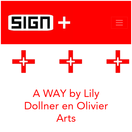
A WAY by Lily
Dollner en Olivier
Arts