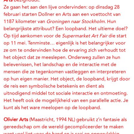
Arts
bezighoudt.
Ze gaan het aan den lijve ondervinden: op dinsdag 28
februari starten Dollner en Arts aan een voettocht van
1187 kilometer van
Groningen naar Stockholm
. Hun
belangrijkste attribuut? Een loopband. Het ultieme doel?
Op tijd aankomen voor de
Supermarket Art Fair
die start
op 11 mei. Tenminste… eigenlijk is het belangrijker voor
ze om te ondervinden hoe de ervaring zich verhoudt tot
het object dat ze meeslepen. Onderweg zullen ze hun
belevenissen, het landschap en de interactie met de
mensen die ze tegenkomen vastleggen en interpreteren
op hun eigen manier. Het object, de loopband, krijgt door
de reis een symbolische betekenis en dient als
uitnodigend middel tot sociale interactie en ontmoeting.
Het heeft ook de mogelijkheid van een parallelle actie. Je
kunt als het ware meelopen op de loopband.
Olivier Arts
(Maastricht, 1994 NL) gebruikt z’n fantasie als
gereedschap om de wereld gecompliceerder te maken