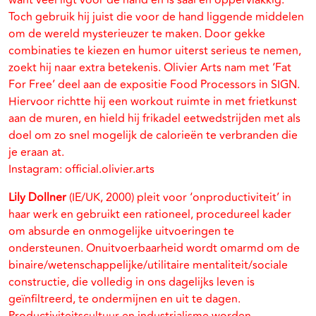
want veel ligt voor de hand en is saai en oppervlakkig.
Toch gebruik hij juist die voor de hand liggende middelen
om de wereld mysterieuzer te maken. Door gekke
combinaties te kiezen en humor uiterst serieus te nemen,
zoekt hij naar extra betekenis. Olivier Arts nam met ‘Fat
For Free’ deel aan de expositie Food Processors in SIGN.
Hiervoor richtte hij een workout ruimte in met frietkunst
aan de muren, en hield hij frikadel eetwedstrijden met als
doel om zo snel mogelijk de calorieën te verbranden die
je eraan at.
Instagram: official.olivier.arts
Lily Dollner
(IE/UK, 2000) pleit voor ‘onproductiviteit’ in
haar werk en gebruikt een rationeel, procedureel kader
om absurde en onmogelijke uitvoeringen te
ondersteunen. Onuitvoerbaarheid wordt omarmd om de
binaire/wetenschappelijke/utilitaire mentaliteit/sociale
constructie, die volledig in ons dagelijks leven is
geïnfiltreerd, te ondermijnen en uit te dagen.