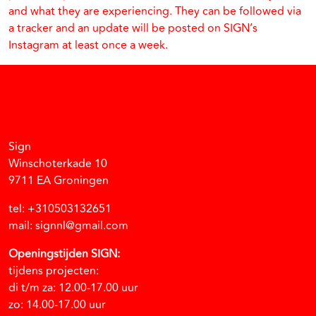
and what they are experiencing. They can be followed via
a tracker and an update will be posted on SIGN’s
Instagram at least once a week.
Facebook
Instagram
Vimeo
Soundcloud
Sign
Winschoterkade 10
9711 EA Groningen
tel: +310503132651
mail: signnl@gmail.com
Openingstijden SIGN:
tijdens projecten:
di t/m za: 12.00-17.00 uur
zo: 14.00-17.00 uur