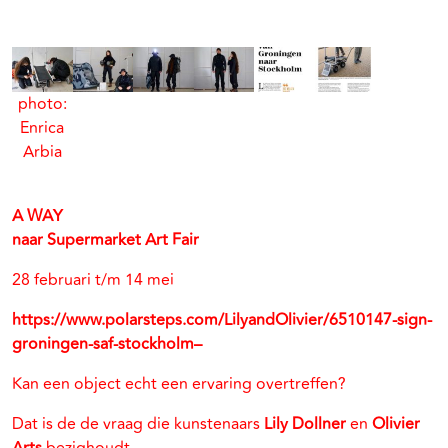
photo:
Enrica
Arbia
A WAY
naar Supermarket Art Fair
28 februari t/m 14 mei
https://www.polarsteps.com/LilyandOlivier/6510147-sign-
groningen-saf-stockholm–
Kan een object echt een ervaring overtreffen?
Dat is de de vraag die kunstenaars
Lily Dollner
en
Olivier